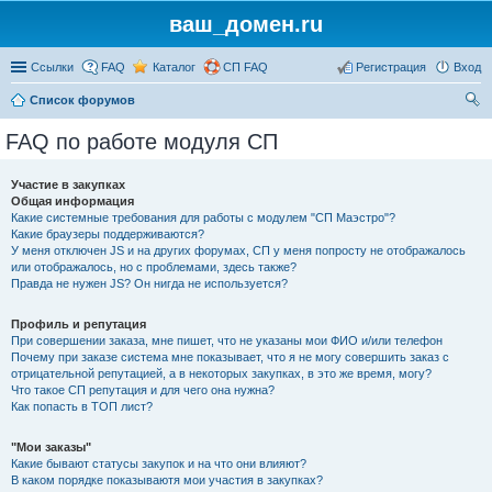
ваш_домен.ru
Ссылки
FAQ
Каталог
СП FAQ
Регистрация
Вход
Список форумов
ои
FAQ по работе модуля СП
ск
Участие в закупках
Общая информация
Какие системные требования для работы с модулем "СП Маэстро"?
Какие браузеры поддерживаются?
У меня отключен JS и на других форумах, СП у меня попросту не отображалось
или отображалось, но с проблемами, здесь также?
Правда не нужен JS? Он нигда не используется?
Профиль и репутация
При совершении заказа, мне пишет, что не указаны мои ФИО и/или телефон
Почему при заказе система мне показывает, что я не могу совершить заказ с
отрицательной репутацией, а в некоторых закупках, в это же время, могу?
Что такое СП репутация и для чего она нужна?
Как попасть в ТОП лист?
"Мои заказы"
Какие бывают статусы закупок и на что они влияют?
В каком порядке показываютя мои участия в закупках?