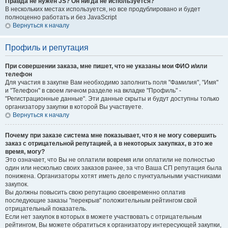
Правда не нужен JS? Он нигда не используется?
В нескольких местах используется, но все продублировано и будет
полноценно работать и без JavaScript
Вернуться к началу
Профиль и репутация
При совершении заказа, мне пишет, что не указаны мои ФИО и/или
телефон
Для участия в закупке Вам необходимо заполнить поля "Фамилия", "Имя"
и "Телефон" в своем личном разделе на вкладке "Профиль" -
"Регистрационные данные". Эти данные скрыты и будут доступны только
организатору закупки в которой Вы участвуете.
Вернуться к началу
Почему при заказе система мне показывает, что я не могу совершить
заказ с отрицательной репутацией, а в некоторых закупках, в это же
время, могу?
Это означает, что Вы не оплатили вовремя или оплатили не полностью
один или несколько своих заказов ранее, за что Ваша СП репутация была
понижена. Организаторы хотят иметь дело с пунктуальными участниками
закупок.
Вы должны повысить свою репутацию своевременно оплатив
последующие заказы "перекрыв" положительным рейтингом свой
отрицательный показатель.
Если нет закупок в которых в можете участвовать с отрицательным
рейтингом, Вы можете обратиться к организатору интересующей закупки,