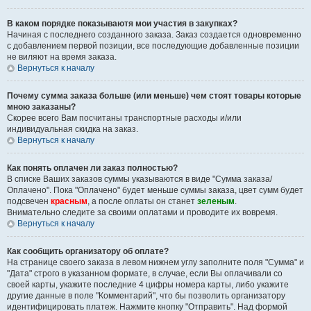
В каком порядке показываютя мои участия в закупках?
Начиная с последнего созданного заказа. Заказ создается одновременно
с добавлением первой позиции, все последующие добавленные позиции
не виляют на время заказа.
Вернуться к началу
Почему сумма заказа больше (или меньше) чем стоят товары которые
мною заказаны?
Скорее всего Вам посчитаны транспортные расходы и/или
индивидуальная скидка на заказ.
Вернуться к началу
Как понять оплачен ли заказ полностью?
В списке Ваших заказов суммы указываются в виде "Сумма заказа/
Оплачено". Пока "Оплачено" будет меньше суммы заказа, цвет сумм будет
подсвечен
красным
, а после оплаты он станет
зеленым
.
Внимательно следите за своими оплатами и проводите их вовремя.
Вернуться к началу
Как сообщить организатору об оплате?
На странице своего заказа в левом нижнем углу заполните поля "Сумма" и
"Дата" строго в указанном формате, в случае, если Вы оплачивали со
своей карты, укажите последние 4 цифры номера карты, либо укажите
другие данные в поле "Комментарий", что бы позволить организатору
идентифицировать платеж. Нажмите кнопку "Отправить". Над формой