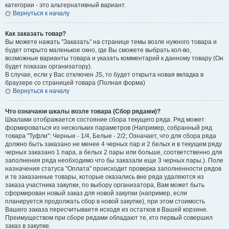
категории - это альтернативный вариант.
Вернуться к началу
Как заказать товар?
Вы можете нажать "Заказать" на странице темы возле нужного товара и
будет открыто маленькое окно, где Вы сможете выбрать кол-во,
возможные варианты товара и указать комментарий к данному товару (Он
будет показан организатору).
В случае, если у Вас отключен JS, то будет открыта новая вкладка в
браузере со страницей товара (Полная форма)
Вернуться к началу
Что означаюи шкалы возле товара (Сбор рядами)?
Шкалами отображается состояние сбора текущего ряда. Ряд может
формироваться из нескольких параметров (Например, собранный ряд
товара "Туфли": Черные - 1/4, Белые - 2/2; Означает, что для сбора ряда
должно быть заказано не менее 4 черных пар и 2 белых и в текущем ряду
черных заказано 1 пара, а белых 2 пары или больше, соответственно для
заполнения ряда необходимо что бы заказали еще 3 черных пары.). Поле
назначения статуса "Оплата" происходит проверка заполненности рядов
и те заказанные товары, которые оказались вне ряда удаляются из
заказа участника закупки, по выбору организатора, Вам может быть
сформирован новый заказ для новой закупки (например, если
планируется продолжать сбор в новой закупке), при этом стоимость
Вашего заказа пересчитываетя исходя из остатков в Вашей корзине.
Преимуществом при сборе рядами обладают те, кто первый совершил
заказ в закупке.