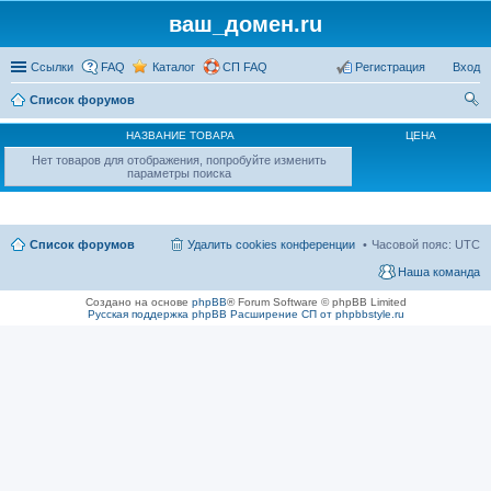
ваш_домен.ru
Ссылки
FAQ
Каталог
СП FAQ
Регистрация
Вход
Список форумов
ои
НАЗВАНИЕ ТОВАРА
ЦЕНА
ск
Нет товаров для отображения, попробуйте изменить
параметры поиска
Список форумов
Удалить cookies конференции
Часовой пояс:
UTC
Наша команда
Создано на основе
phpBB
® Forum Software © phpBB Limited
Русская поддержка phpBB
Расширение СП от phpbbstyle.ru