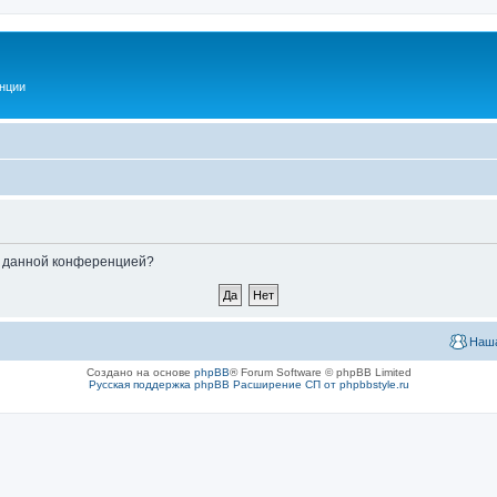
нции
ые данной конференцией?
Наша
Создано на основе
phpBB
® Forum Software © phpBB Limited
Русская поддержка phpBB
Расширение СП от phpbbstyle.ru