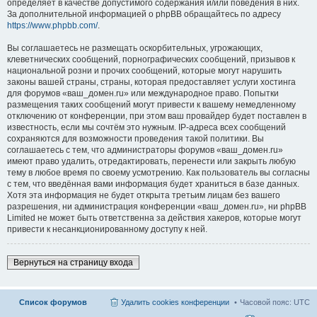
определяет в качестве допустимого содержания и/или поведения в них.
За дополнительной информацией о phpBB обращайтесь по адресу
https://www.phpbb.com/
.
Вы соглашаетесь не размещать оскорбительных, угрожающих,
клеветнических сообщений, порнографических сообщений, призывов к
национальной розни и прочих сообщений, которые могут нарушить
законы вашей страны, страны, которая предоставляет услуги хостинга
для форумов «ваш_домен.ru» или международное право. Попытки
размещения таких сообщений могут привести к вашему немедленному
отключению от конференции, при этом ваш провайдер будет поставлен в
известность, если мы сочтём это нужным. IP-адреса всех сообщений
сохраняются для возможности проведения такой политики. Вы
соглашаетесь с тем, что администраторы форумов «ваш_домен.ru»
имеют право удалить, отредактировать, перенести или закрыть любую
тему в любое время по своему усмотрению. Как пользователь вы согласны
с тем, что введённая вами информация будет храниться в базе данных.
Хотя эта информация не будет открыта третьим лицам без вашего
разрешения, ни администрация конференции «ваш_домен.ru», ни phpBB
Limited не может быть ответственна за действия хакеров, которые могут
привести к несанкционированному доступу к ней.
Вернуться на страницу входа
Список форумов
Удалить cookies конференции
Часовой пояс:
UTC