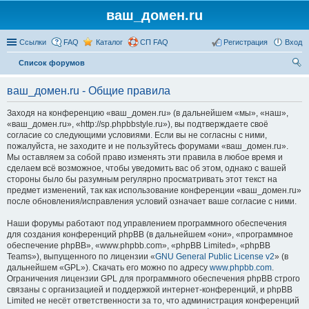
ваш_домен.ru
Ссылки
FAQ
Каталог
СП FAQ
Регистрация
Вход
Список форумов
ои
ваш_домен.ru - Общие правила
ск
Заходя на конференцию «ваш_домен.ru» (в дальнейшем «мы», «наш»,
«ваш_домен.ru», «http://sp.phpbbstyle.ru»), вы подтверждаете своё
согласие со следующими условиями. Если вы не согласны с ними,
пожалуйста, не заходите и не пользуйтесь форумами «ваш_домен.ru».
Мы оставляем за собой право изменять эти правила в любое время и
сделаем всё возможное, чтобы уведомить вас об этом, однако с вашей
стороны было бы разумным регулярно просматривать этот текст на
предмет изменений, так как использование конференции «ваш_домен.ru»
после обновления/исправления условий означает ваше согласие с ними.
Наши форумы работают под управлением программного обеспечения
для создания конференций phpBB (в дальнейшем «они», «программное
обеспечение phpBB», «www.phpbb.com», «phpBB Limited», «phpBB
Teams»), выпущенного по лицензии «
GNU General Public License v2
» (в
дальнейшем «GPL»). Скачать его можно по адресу
www.phpbb.com
.
Ограничения лицензии GPL для программного обеспечения phpBB строго
связаны с организацией и поддержкой интернет-конференций, и phpBB
Limited не несёт ответственности за то, что администрация конференций