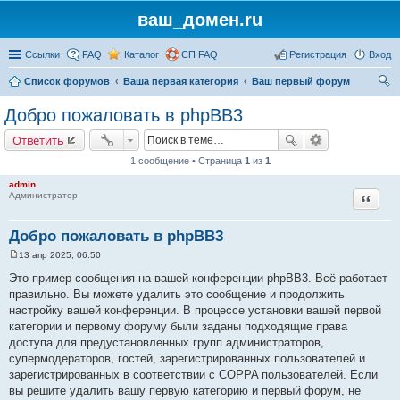
ваш_домен.ru
Ссылки
FAQ
Каталог
СП FAQ
Регистрация
Вход
Список форумов
Ваша первая категория
Ваш первый форум
ои
Добро пожаловать в phpBB3
ск
Ответить
1 сообщение • Страница
1
из
1
admin
Цитата
Администратор
Добро пожаловать в phpBB3
13 апр 2025, 06:50
С
о
Это пример сообщения на вашей конференции phpBB3. Всё работает
о
правильно. Вы можете удалить это сообщение и продолжить
б
щ
настройку вашей конференции. В процессе установки вашей первой
е
категории и первому форуму были заданы подходящие права
н
и
доступа для предустановленных групп администраторов,
е
супермодераторов, гостей, зарегистрированных пользователей и
зарегистрированных в соответствии с COPPA пользователей. Если
вы решите удалить вашу первую категорию и первый форум, не